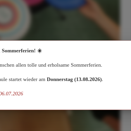
d Sommerferien! ☀️
schen allen tolle und erholsame Sommerferien.
ule startet wieder am
Donnerstag (13.08.2026)
.
 06.07.2026