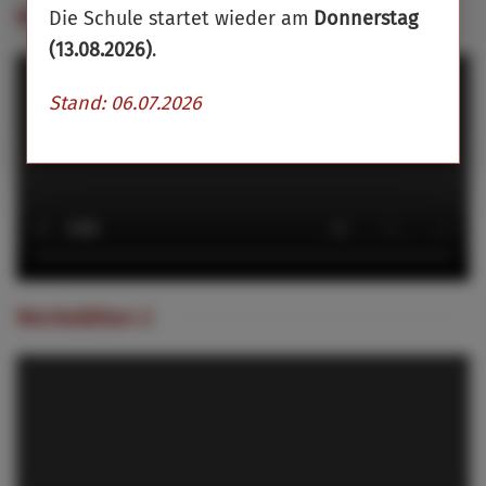
Werkstätten 1
Die Schule startet wieder am
Donnerstag
(13.08.2026)
.
Stand: 06.07.2026
Werkstätten 2