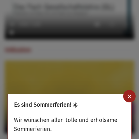
Inklusion
×
Es sind Sommerferien! ☀️
Wir wünschen allen tolle und erholsame
Sommerferien.