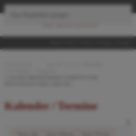
≡
Navigation
Zum Hauptinhalt springen
Home
iServ
Suche
Sitemap
Kontakt
STARTSEITE
AKTUELLES & TERMINE
KALENDER / TERMINE
1.NACHSCHREIBTERMIN:SCHRIFTLICHE
PRÜFUNGSFÄCHER (ABITUR)
Kalender / Termine
Nach Jahr
Nach Monat
Nach Woche