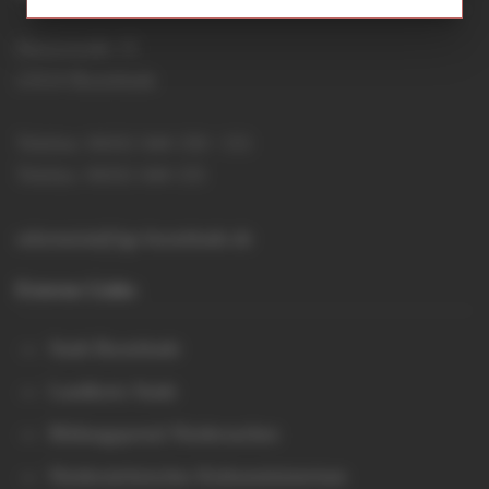
Hansestraße 15
21614 Buxtehude
Telefon: 04161 644 150 / 151
Telefax: 04161 644 155
sekretariat@igs-buxtehude.de
Externe Links
Stadt Buxtehude
Landkreis Stade
Bildungsportal Niedersachen
Niedersächsisches Kultusministerium