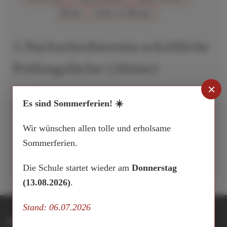
Heute
Gehe zu Monat
1.Nachschreibtermin:schriftliche
Prüfungsfächer (Abitur)
×
Vom Montag, 27. Mai 2024
Es sind Sommerferien! ☀️
Bis Sonntag, 23. Juni 2024
Aufrufe
:
Wir wünschen allen tolle und erholsame
846
Sommerferien.
Die Schule startet wieder am
Donnerstag
(13.08.2026)
.
Stand: 06.07.2026
Integrierte Gesamtschule Buxtehude