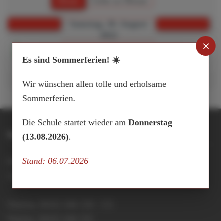
Heute
Gehe zu Monat
Samstag, 20. August
2022
×
:: Ferientermine
Sommerferien Niedersachsen
Es sind Sommerferien! ☀️
Wir wünschen allen tolle und erholsame
Sommerferien.
Die Schule startet wieder am
Donnerstag
Integrierte Gesamtschule Buxtehude
(13.08.2026)
.
Stand: 06.07.2026
Hansestraße 15
21614 Buxtehude
Telefon: 04161 644 150 / 151
Telefax: 04161 644 155