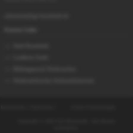
sekretariat@igs-buxtehude.de
Externe Links
Stadt Buxtehude
Landkreis Stade
Bildungsportal Niedersachen
Niedersächsisches Kultusministerium
Datenschutz
Impressum
Cookie-Einstellungen
Copyright © 2026 IGS Buxtehude. Alle Rechte
vorbehalten.