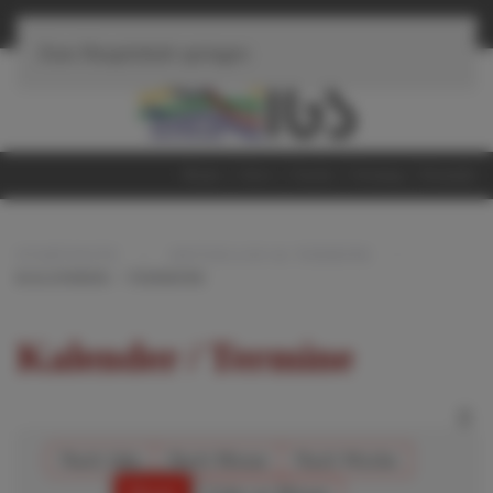
≡
Navigation
Zum Hauptinhalt springen
Home
iServ
Suche
Sitemap
Kontakt
STARTSEITE
AKTUELLES & TERMINE
KALENDER / TERMINE
Kalender / Termine
Nach Jahr
Nach Monat
Nach Woche