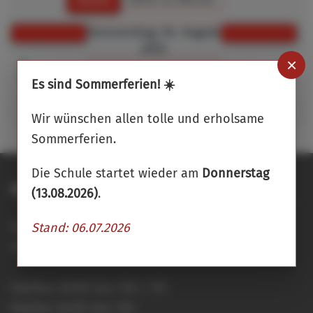
Donnerstag, 04. August
2022
×
:: Ferientermine
Sommerferien Niedersachsen
Es sind Sommerferien! ☀️
Wir wünschen allen tolle und erholsame
Sommerferien.
Die Schule startet wieder am
Donnerstag
Integrierte Gesamtschule Buxtehude
(13.08.2026)
.
Hansestraße 15
Stand: 06.07.2026
21614 Buxtehude
Telefon: 04161 644 150 / 151
Telefax: 04161 644 155