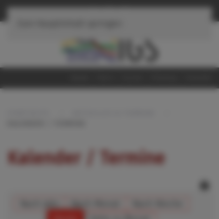
≡
Navigation
Zum Hauptinhalt springen
Home
iServ
Suche
Sitemap
Kontakt
STARTSEITE
AKTUELLES & TERMINE
KALENDER / TERMINE
Kalender / Termine
Nach Jahr
Nach Monat
Nach Woche
Heute
Gehe zu Monat