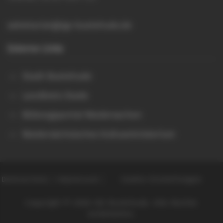
sekretariat@igs-buxtehude.de
Externe Links
Stadt Buxtehude
Landkreis Stade
Bildungsportal Niedersachen
Niedersächsisches Kultusministerium
Datenschutz
Impressum
Cookie-Einstellungen
Copyright © 2026 IGS Buxtehude. Alle Rechte
vorbehalten.