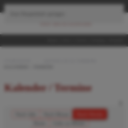
≡
Navigation
Zum Hauptinhalt springen
Home
iServ
Suche
Sitemap
Kontakt
STARTSEITE
AKTUELLES & TERMINE
KALENDER / TERMINE
Kalender / Termine
Nach Jahr
Nach Monat
Nach Woche
Heute
Gehe zu Monat