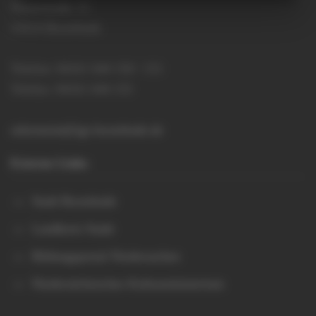
Hansestraße 15
21614 Buxtehude
Telefon: 04161 644 150 / 151
Telefax: 04161 644 155
sekretariat@igs-buxtehude.de
Externe Links
Stadt Buxtehude
Landkreis Stade
Bildungsportal Niedersachen
Niedersächsisches Kultusministerium