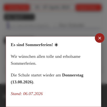
01 - 07 April, 2024
Vorherige Woche
Folgende Woche
04. April
:: iServ Kalender
Jg. 13: Ende Q4-Phase (Zeugnisse)
×
05. April
Es sind Sommerferien! ☀️
08:00 - 09:00
Jg.9/11: Infoveranstaltung Messe Vocatium (Aula)
:: iServ Kalender
Wir wünschen allen tolle und erholsame
Sommerferien.
Die Schule startet wieder am
Donnerstag
(13.08.2026)
.
Stand: 06.07.2026
Integrierte Gesamtschule Buxtehude