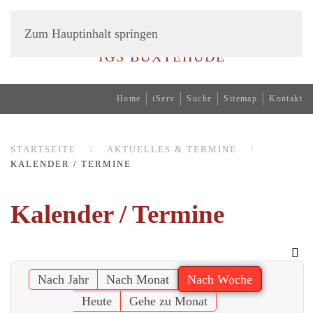
Zum Hauptinhalt springen
Home
iServ
Suche
Sitemap
Kontakt
STARTSEITE
AKTUELLES & TERMINE
KALENDER / TERMINE
Kalender / Termine
Nach Jahr
Nach Monat
Nach Woche
Heute
Gehe zu Monat