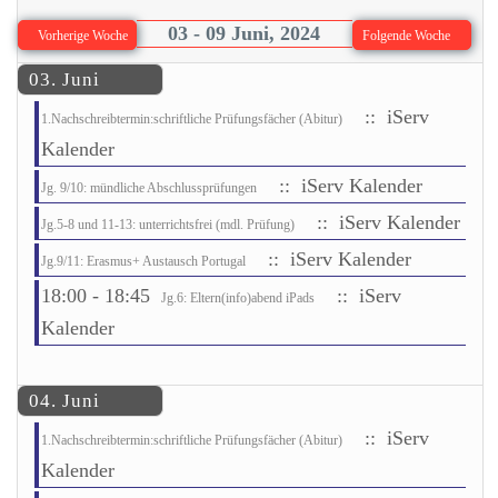
03 - 09 Juni, 2024
Vorherige Woche
Folgende Woche
03. Juni
:: iServ
1.Nachschreibtermin:schriftliche Prüfungsfächer (Abitur)
Kalender
:: iServ Kalender
Jg. 9/10: mündliche Abschlussprüfungen
:: iServ Kalender
Jg.5-8 und 11-13: unterrichtsfrei (mdl. Prüfung)
:: iServ Kalender
Jg.9/11: Erasmus+ Austausch Portugal
18:00 - 18:45
:: iServ
Jg.6: Eltern(info)abend iPads
Kalender
04. Juni
:: iServ
1.Nachschreibtermin:schriftliche Prüfungsfächer (Abitur)
Kalender