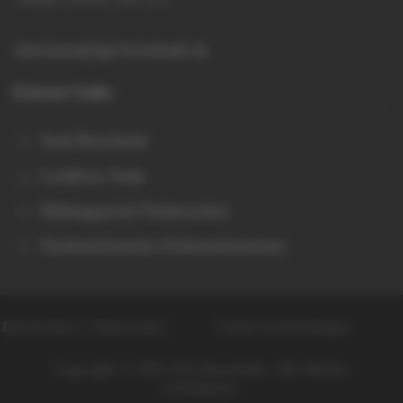
sekretariat@igs-buxtehude.de
Externe Links
Stadt Buxtehude
Landkreis Stade
Bildungsportal Niedersachen
Niedersächsisches Kultusministerium
Datenschutz
Impressum
Cookie-Einstellungen
Copyright © 2026 IGS Buxtehude. Alle Rechte
vorbehalten.