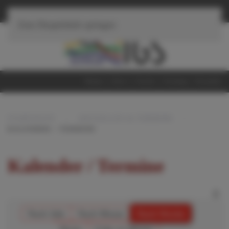
≡
Navigation
Zum Hauptinhalt springen
Home
iServ
Suche
Sitemap
Kontakt
STARTSEITE
AKTUELLES & TERMINE
KALENDER / TERMINE
Kalender / Termine
Nach Jahr
Nach Monat
Nach Woche