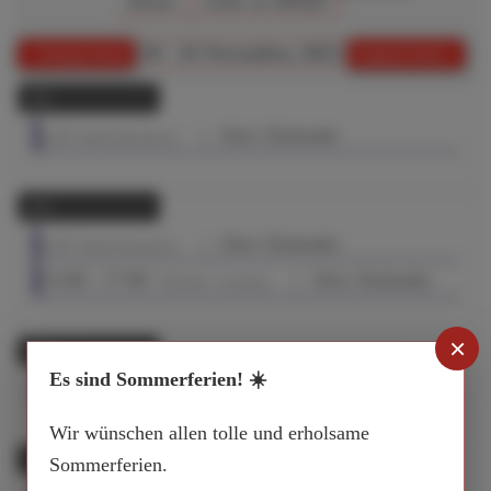
Heute
Gehe zu Monat
10 - 16 November, 2025
Vorherige Woche
Folgende Woche
12.
November
:: iServ Kalender
Jg.8/9: Spanischaustausch
13.
November
:: iServ Kalender
Jg.8/9: Spanischaustausch
15:00 - 17:00
:: iServ Kalender
Werkstatt - Lernraum
×
14.
November
Es sind Sommerferien! ☀️
:: iServ Kalender
Jg.8/9: Spanischaustausch
Wir wünschen allen tolle und erholsame
15.
Sommerferien.
November