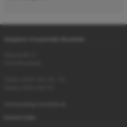
Integrierte Gesamtschule Buxtehude
Hansestraße 15
21614 Buxtehude
Telefon: 04161 644 150 / 151
Telefax: 04161 644 155
sekretariat@igs-buxtehude.de
Externe Links