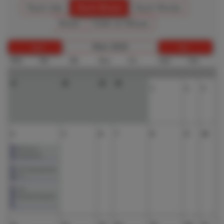
Nach Jahr
Nach Monat
Nach Woche
Heute
Gehe zu Monat
Mai 2026
April
Juni
Mon
Die
Mit
Don
Fre
Sam
Son
27
28
29
30
1
2
3
4
5
6
7
8
9
10
08:00 Jg.12:
Theaterproben ...
15:00 Jahrgangsteams
ab 15 ...
15:00
Präsentationsnachmit
...