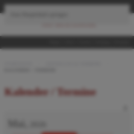
≡
Navigation
Zum Hauptinhalt springen
Home
iServ
Suche
Sitemap
Kontakt
STARTSEITE
AKTUELLES & TERMINE
KALENDER / TERMINE
Kalender / Termine
Mai,
2026